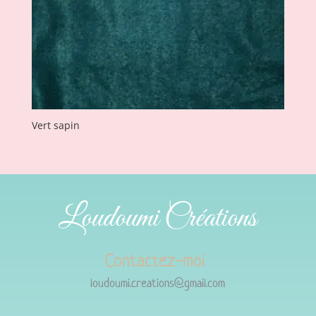
Vert sapin
Loudoumi Créations
Contactez-moi
loudoumi.creations@gmail.com