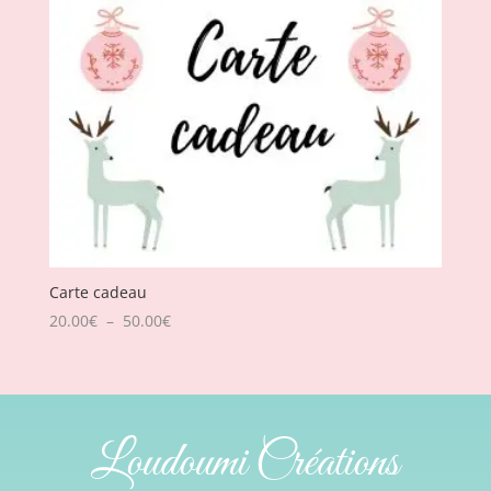
Carte cadeau
Plage
20.00
€
–
50.00
€
de
prix :
20.00€
à
Loudoumi Créations
50.00€