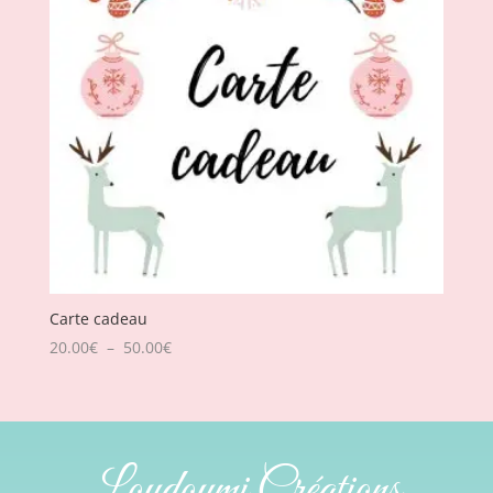
Carte cadeau
Plage
20.00
€
–
50.00
€
de
prix :
20.00€
à
Loudoumi Créations
50.00€