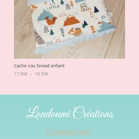
Cache cou Snood enfant
Plage
17.00
€
–
18.50
€
de
prix :
17.00€
à
Loudoumi Créations
18.50€
Contactez-moi