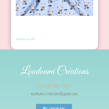
oursons en vélo
Loudoumi Créations
Contactez-moi
loudoumi.creations@gmail.com
Me contacter