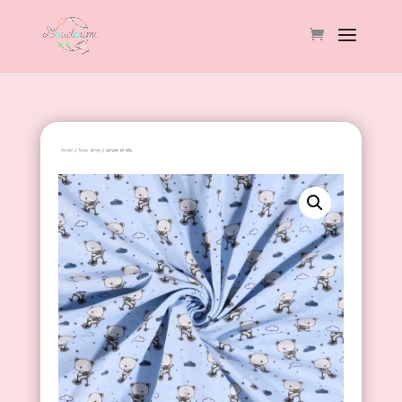
Accueil
/
Tissus Jersey
/ oursons en vélo