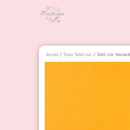
Accueil
/
Tissus Simili cuir
/ Simili cuir moutard