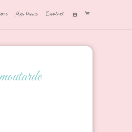
ions
Mes tissus
Contact
 moutarde