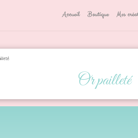
Accueil
Boutique
Mes créa
illeté
Or pailleté