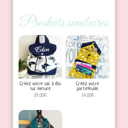
de
prix :
Produits similaires
20.00€
à
50.00€
Créez votre sac à dos
Créez votre
sur mesure
portefeuille
39.00
€
34.00
€