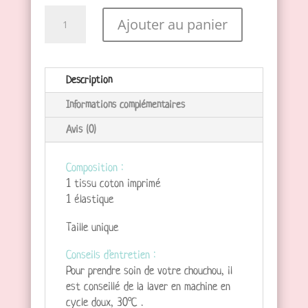
quantité
Ajouter au panier
de
Créez
votre
chouchou
Description
cheveux
Informations complémentaires
sur
mesure
Avis (0)
Composition :
1 tissu coton imprimé
1 élastique
Taille unique
Conseils d’entretien :
Pour prendre soin de votre chouchou, il
est conseillé de la laver en machine en
cycle doux, 30°C .