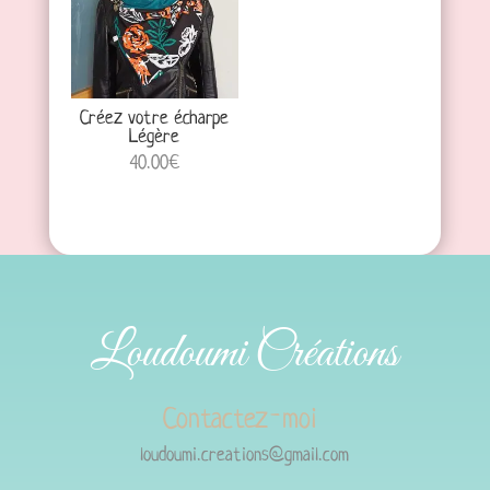
Créez votre écharpe
Légère
40.00
€
Loudoumi Créations
Contactez-moi
loudoumi.creations@gmail.com